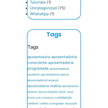
Tutoriais
(1)
Uncategorized
(75)
WhatsApp
(1)
Tags
Tags
aposentadoria
aposentadoria
consciente
aposentadoria
programada
aposentadoria
saudável
aposentadoria serpros
aposentadoria tranquila
aposentadoria vitalícia
atendimento
serpros
Avisos Eleições 2026
canal
contribuição
direto com a diretoria
variável
crédito consignado
educação