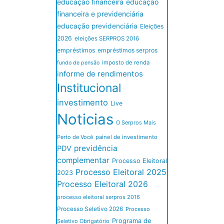
educação financeira
educação
financeira e previdenciária
educação previdenciária
Eleições
2026
eleições SERPROS 2016
empréstimos
empréstimos serpros
imposto de renda
fundo de pensão
informe de rendimentos
Institucional
investimento
Live
Noticias
O Serpros Mais
Perto de Você
painel de investimento
previdência
PDV
complementar
Processo Eleitoral
Processo Eleitoral 2025
2023
Processo Eleitoral 2026
processo eleitoral serpros 2016
Processo Seletivo 2026
Processo
Programa de
Seletivo Obrigatório