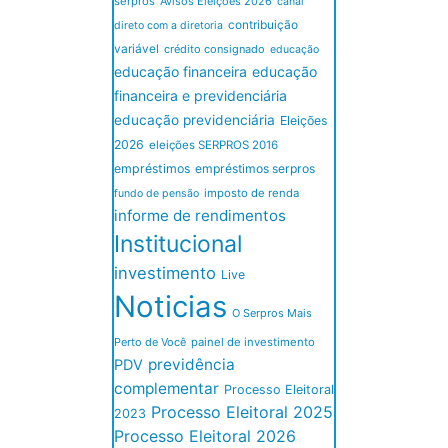
serpros
Avisos Eleições 2026
canal
contribuição
direto com a diretoria
variável
crédito consignado
educação
educação financeira
educação
financeira e previdenciária
educação previdenciária
Eleições
2026
eleições SERPROS 2016
empréstimos
empréstimos serpros
imposto de renda
fundo de pensão
informe de rendimentos
Institucional
investimento
Live
Noticias
O Serpros Mais
Perto de Você
painel de investimento
previdência
PDV
complementar
Processo Eleitoral
Processo Eleitoral 2025
2023
Processo Eleitoral 2026