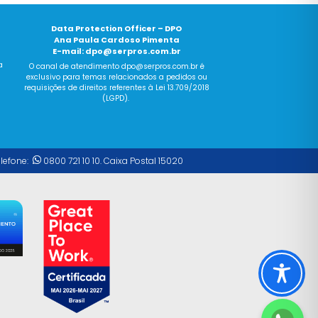
Data Protection Officer – DPO
Ana Paula Cardoso Pimenta
E-mail:
dpo@serpros.com.br
a
O canal
de
atendimento dpo@serpros.
com
.br é
exclusivo para temas relacionados a pedidos ou
requisições
de
direitos referentes à Lei 13.709/2018
(LGPD).
elefone:
0800 721 10 10. Caixa Postal 15020