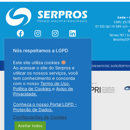
Sede – 
CNPJ 29.7
ST SIG Qd 1 N 985 s/n 
B
Térreo 78T I
Brasília/DF
Nós respeitamos a LGPD
Este site utiliza cookies
Para o atendimento presencial, solicitamo
Ao acessar o site do Serpros e
utilizar os nossos serviços, você
tem conhecimento e concorda
com o nosso
Termo de Uso
,
Política de Cookies
e
Aviso de
Privacidade.
Conheça o nosso Portal LGPD -
Proteção de Dados.
Configurações de Cookies
Aceitar todos