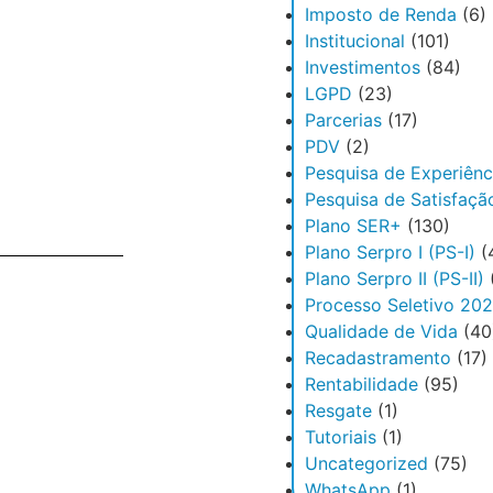
Imposto de Renda
(6)
Institucional
(101)
Investimentos
(84)
LGPD
(23)
Parcerias
(17)
PDV
(2)
Pesquisa de Experiênc
Pesquisa de Satisfaçã
Plano SER+
(130)
Plano Serpro I (PS-I)
(
Plano Serpro II (PS-II)
Processo Seletivo 20
Qualidade de Vida
(40
Recadastramento
(17)
Rentabilidade
(95)
Resgate
(1)
Tutoriais
(1)
Uncategorized
(75)
WhatsApp
(1)