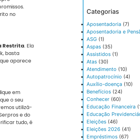
romissos.
Categorias
rito no
Aposentadoria
(7)
Aposentadoria e Pens
ASG
(1)
 Restrita
. Ela
Aspas
(35)
k, basta
Assistidos
(1)
o que aparece
Atas
(30)
Atendimento
(10)
Autopatrocínio
(4)
Auxílio-doença
(10)
Benefícios
(24)
lique em
Conhecer
(60)
ique o seu
Educação Financeira
(
emos utilizá-
Educação Previdenciár
Serpros e do
Eleições
(46)
ficar tudo, é
Eleições 2026
(41)
Empréstimos
(67)