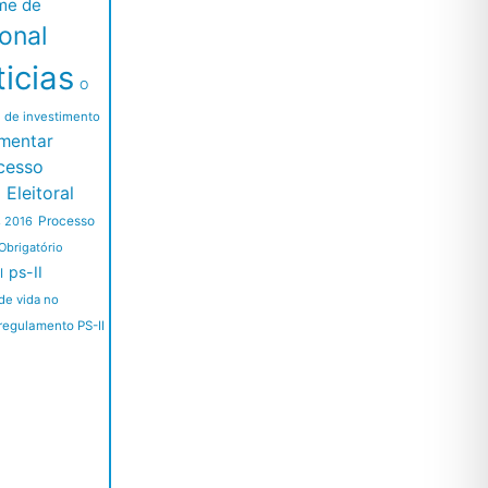
me de
ional
icias
O
l de investimento
mentar
cesso
Eleitoral
Processo
s 2016
Obrigatório
ps-II
I
de vida no
regulamento PS-II