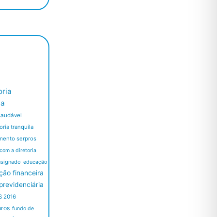
ria
ia
saudável
ria tranquila
mento serpros
 com a diretoria
nsignado
educação
ão financeira
revidenciária
S 2016
pros
fundo de