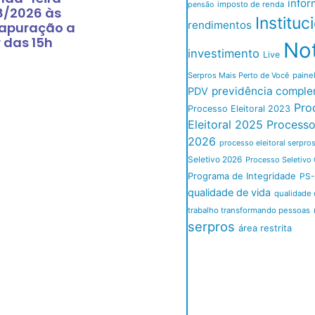
infor
imposto de renda
pensão
8/2026 às
Instituc
rendimentos
 apuração a
r das 15h
Not
investimento
Live
Serpros Mais Perto de Você
paine
previdência comple
PDV
Pro
Processo Eleitoral 2023
Eleitoral 2025
Processo 
2026
processo eleitoral serpro
Seletivo 2026
Processo Seletivo 
Programa de Integridade
PS-
qualidade de vida
qualidade 
trabalho transformando pessoas
serpros
área restrita