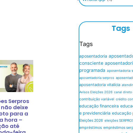
Tags
Tags
aposentado
aposentadoria
consciente
aposentador
programada
aposentadoria 
aposentadoria serpros
aposentado
aposentadoria vitalícia
atendi
Avisos Eleições 2026
canal direto
contribuição variável
crédito co
ões Serpros
educação financeira
educaç
 não deixe
oto para a
e previdenciária
educação p
a hora –
Eleições 2026
eleições SERPRO
ção até
empréstimos
empréstimos ser
nda-feira