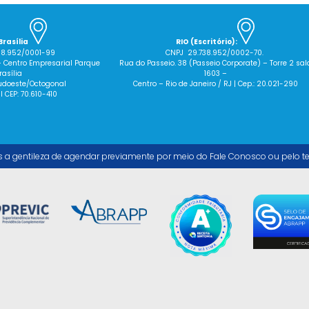
Brasília
RIO (Escritório):
38.952/0001-99
CNPJ 29.738.952/0002-70.
– Centro Empresarial Parque
Rua do Passeio. 38 (Passeio Corporate) – Torre 2 sal
rasília
1603 –
 Sudoeste/Octogonal
Centro – Rio de Janeiro / RJ | Cep.: 20.021-290
 I CEP: 70.610-410
s a gentileza de agendar previamente por meio do Fale Conosco ou pelo t