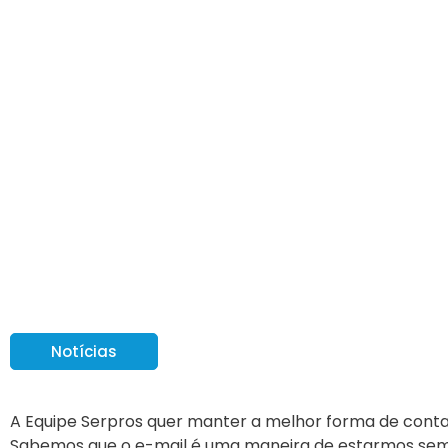
Qual é o seu melhor
Notícias
A Equipe Serpros quer manter a melhor forma de cont
Sabemos que o e-mail é uma maneira de estarmos se