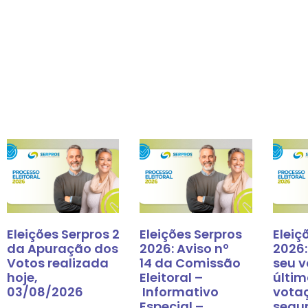
Eleições Serpros 2026: Resultado
Eleições Serpros
Eleiç
da Apuração dos
2026: Aviso nº
2026:
Votos realizada
14 da Comissão
seu v
hoje,
Eleitoral –
últim
03/08/2026
Informativo
vota
Especial –
segu