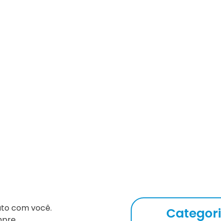
 e-mail?
ato com você.
Categor
mpre