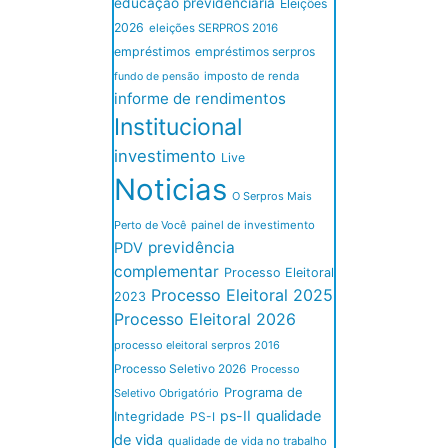
educação previdenciária
Eleições
2026
eleições SERPROS 2016
empréstimos
empréstimos serpros
imposto de renda
fundo de pensão
informe de rendimentos
Institucional
investimento
Live
Noticias
O Serpros Mais
Perto de Você
painel de investimento
previdência
PDV
complementar
Processo Eleitoral
Processo Eleitoral 2025
2023
Processo Eleitoral 2026
processo eleitoral serpros 2016
Processo Seletivo 2026
Processo
Programa de
Seletivo Obrigatório
ps-II
qualidade
Integridade
PS-I
de vida
qualidade de vida no trabalho