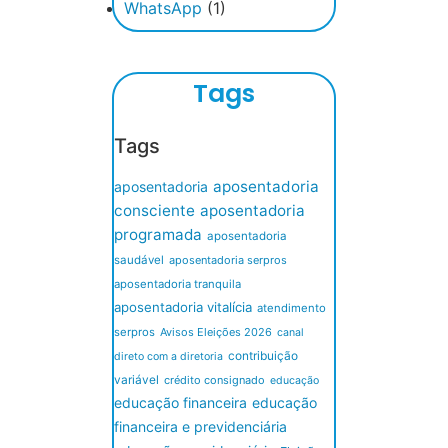
WhatsApp
(1)
Tags
Tags
aposentadoria
aposentadoria
consciente
aposentadoria
programada
aposentadoria
saudável
aposentadoria serpros
aposentadoria tranquila
aposentadoria vitalícia
atendimento
serpros
Avisos Eleições 2026
canal
contribuição
direto com a diretoria
variável
crédito consignado
educação
educação financeira
educação
financeira e previdenciária