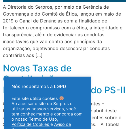
A Diretoria do Serpros, por meio da Gerência de
Governança e do Comitê de Ética, lançou em maio de
2019 o Canal de Denúncias com a finalidade de
fortalecer o compromisso com a ética, a integridade e
transparência, além de evidenciar as condutas
inaceitáveis que vão contra aos princípios da
organização, objetivando desencorajar condutas
contrárias aos […]
Novas Taxas de
Contribuição para
Nós respeitamos a LGPD
benefícios de Risco do PS-II
Este site utiliza cookies
Conforme matéria Informe aos Participantes –
Ao acessar o site do Serpros e
utilizar os nossos serviços, você
Benefícios De Risco, divulgada em 20 de abril deste
tem conhecimento e concorda com
ano, as taxas de custeio dos riscos incidentes sobre o
o nosso
Termo de Uso
,
Salário de Contribuição foram atualizadas. A Tabela
Política de Cookies
e
Aviso de