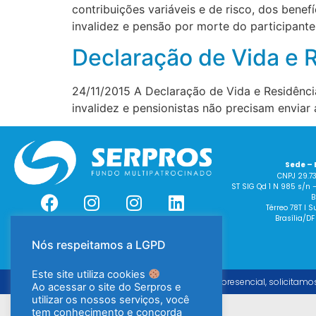
contribuições variáveis e de risco, dos benef
invalidez e pensão por morte do participante
Declaração de Vida e 
24/11/2015 A Declaração de Vida e Residênci
invalidez e pensionistas não precisam envia
Sede – 
CNPJ 29.7
ST SIG Qd 1 N 985 s/n 
B
Térreo 78T I
Brasília/DF
Nós respeitamos a LGPD
Este site utiliza cookies
Para o atendimento presencial, solicitamo
Ao acessar o site do Serpros e
utilizar os nossos serviços, você
tem conhecimento e concorda