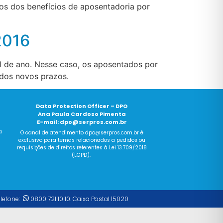
imos dos benefícios de aposentadoria por
2016
l de ano. Nesse caso, os aposentados por
 dos novos prazos.
Data Protection Officer – DPO
Ana Paula Cardoso Pimenta
E-mail:
dpo@serpros.com.br
a
O canal
de
atendimento dpo@serpros.
com
.br é
exclusivo para temas relacionados a pedidos ou
requisições
de
direitos referentes à Lei 13.709/2018
(LGPD).
elefone:
0800 721 10 10. Caixa Postal 15020