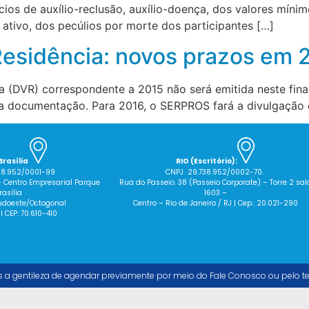
ícios de auxílio-reclusão, auxílio-doença, dos valores mín
 ativo, dos pecúlios por morte dos participantes […]
Residência: novos prazos em 
a (DVR) correspondente a 2015 não será emitida neste fina
r a documentação. Para 2016, o SERPROS fará a divulgação
Brasília
RIO (Escritório):
38.952/0001-99
CNPJ 29.738.952/0002-70.
– Centro Empresarial Parque
Rua do Passeio. 38 (Passeio Corporate) – Torre 2 sal
rasília
1603 –
 Sudoeste/Octogonal
Centro – Rio de Janeiro / RJ | Cep.: 20.021-290
 I CEP: 70.610-410
s a gentileza de agendar previamente por meio do Fale Conosco ou pelo t