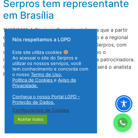
Serpros tem representante
em Brasília
11/07/2018 A Diretoria Executiva informa que a partir
de 16 de julho de 2018, a sede do Serpro e a regional
Nós respeitamos a LGPD
Brasília contarão com um escritório do Serpros, com
objetivo de tornar cada vez mais próximo o
Este site utiliza cookies
Ao acessar o site do Serpros e
relacionamento com os participantes e a patrocinadora.
utilizar os nossos serviços, você
O representante da regional do Serpros será o analista
tem conhecimento e concorda com
Francieldo Justino […]
o nosso
Termo de Uso
,
Política de Cookies
e
Aviso de
Privacidade.
Conheça o nosso Portal LGPD -
Proteção de Dados.
Configurações de Cookies
Aceitar todos