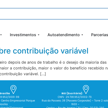
Investimentos
Autoatendimento
Parceria
bre contribuição variável
iro depois de anos de trabalho é o desejo da maioria das
ior a contribuição, maior o valor do benefício recebido n
ontribuição variável. […]
Brasília
RIO (Escritório):
38.952/0001-99
CNPJ 29.738.952/0002-70.
– Centro Empresarial Parque
Rua do Passeio. 38 (Passeio Corporate) – Torre 2 sal
rasília
1603 –
 Sudoeste/Octogonal
Centro – Rio de Janeiro / RJ | Cep.: 20.021-290