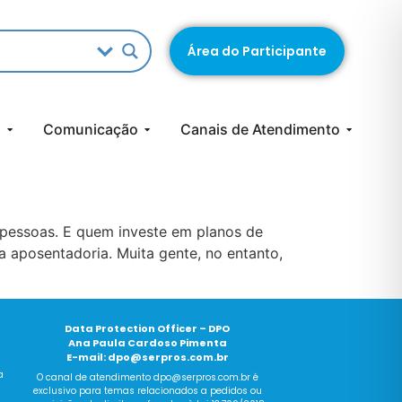
Área do Participante
s
Comunicação
Canais de Atendimento
 pessoas. E quem investe em planos de
a aposentadoria. Muita gente, no entanto,
Data Protection Officer – DPO
Ana Paula Cardoso Pimenta
E-mail:
dpo@serpros.com.br
a
O canal
de
atendimento dpo@serpros.
com
.br é
exclusivo para temas relacionados a pedidos ou