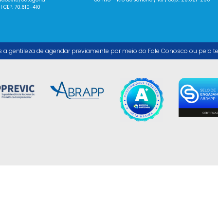
 I CEP: 70.610-410
s a gentileza de agendar previamente por meio do Fale Conosco ou pelo t