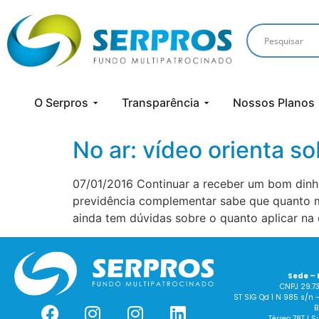
O Serpros
Transparência
Nossos Planos
No ar: vídeo orienta so
07/01/2016 Continuar a receber um bom dinhe
previdência complementar sabe que quanto ma
ainda tem dúvidas sobre o quanto aplicar na c
Sede – 
CNPJ 29.7
ST SIG Qd 1 N 985 s/n 
B
Térreo 78T I