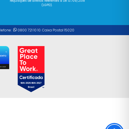
requisições
de
direitos referentes à Lei 13.709/2018
(LGPD).
elefone:
0800 721 10 10. Caixa Postal 15020